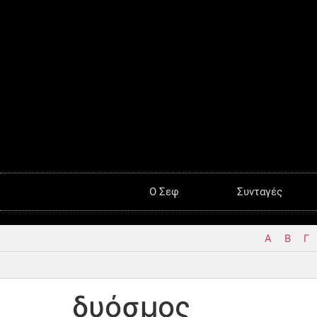
O Σεφ
Συνταγές
Α
Β
Γ
δυόσμος