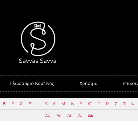
Γλωσσάριο Κουζίνας
Χρήσιμα
Επικοι
Δ
Ε
Ζ
Θ
Ι
Κ
Λ
Μ
Ν
Ξ
Ο
Π
Ρ
Σ
Τ
Φ
Δά
Δε
Δη
Δι
Δυ