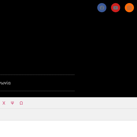
νωνία
Χ
Ψ
Ω