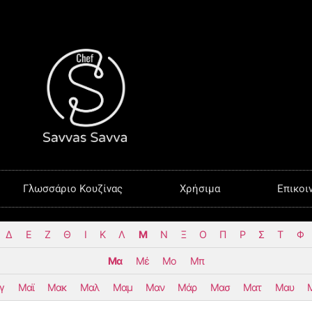
Γλωσσάριο Κουζίνας
Χρήσιμα
Επικοι
Δ
Ε
Ζ
Θ
Ι
Κ
Λ
Μ
Ν
Ξ
Ο
Π
Ρ
Σ
Τ
Φ
Μα
Μέ
Μο
Μπ
γ
Μαϊ
Μακ
Μαλ
Μαμ
Μαν
Μάρ
Μασ
Ματ
Μαυ