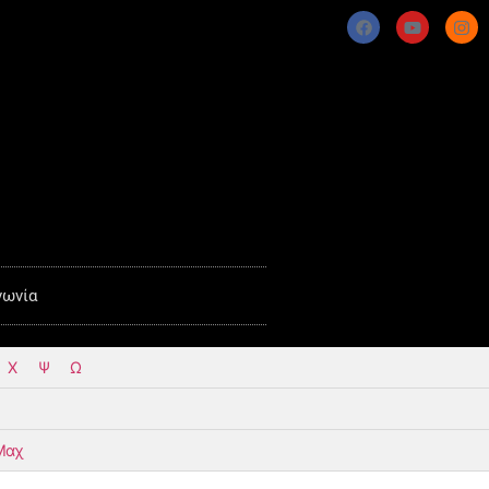
νωνία
Χ
Ψ
Ω
Μαχ