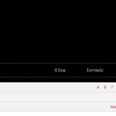
O Σεφ
Συνταγές
Α
Β
Γ
Μα