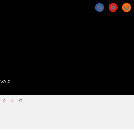
νωνία
Χ
Ψ
Ω