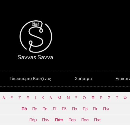
Γλωσσάριο Κουζίνας
Χρήσιμα
Επικοι
Δ
Ε
Ζ
Θ
Ι
Κ
Λ
Μ
Ν
Ξ
Ο
Π
Ρ
Σ
Τ
Φ
Πά
Πε
Πη
Πι
Πλ
Πο
Πρ
Πτ
Πω
Πάμ
Παν
Πάπ
Παρ
Πασ
Πατ