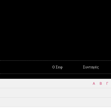
O Σεφ
Συνταγές
Α
Β
Γ