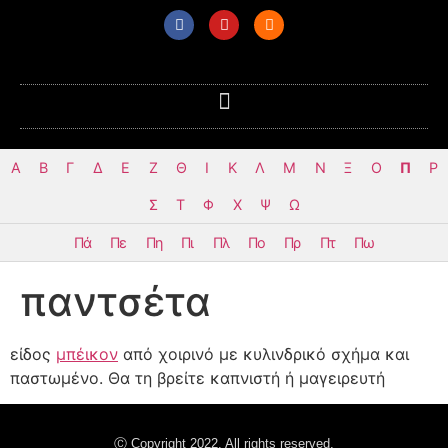
Α
Β
Γ
Δ
Ε
Ζ
Θ
Ι
Κ
Λ
Μ
Ν
Ξ
Ο
Π
Ρ
Σ
Τ
Φ
Χ
Ψ
Ω
Πά
Πε
Πη
Πι
Πλ
Πο
Πρ
Πτ
Πω
παντσέτα
είδος
μπέικον
από χοιρινό με κυλινδρικό σχήμα και
παστωμένο. Θα τη βρείτε καπνιστή ή μαγειρευτή
Ⓒ Copyright 2022. All rights reserved.