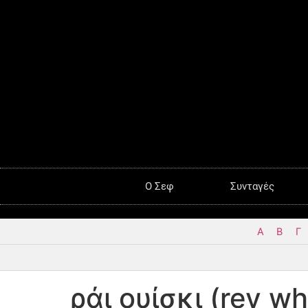
O Σεφ
Συνταγές
Α
Β
Γ
ράι ουίσκι (rey wh