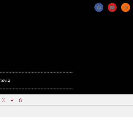
νωνία
Χ
Ψ
Ω