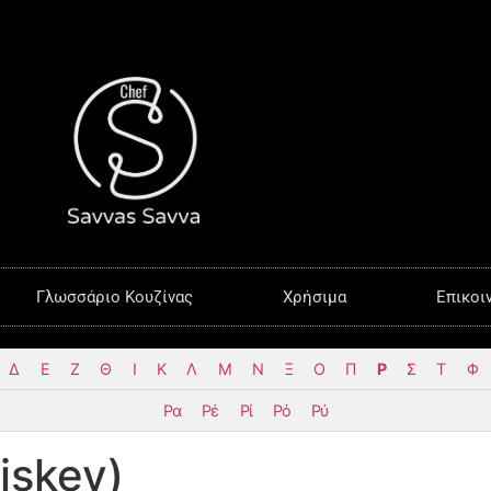
Γλωσσάριο Κουζίνας
Χρήσιμα
Επικοι
Δ
Ε
Ζ
Θ
Ι
Κ
Λ
Μ
Ν
Ξ
Ο
Π
Ρ
Σ
Τ
Φ
Ρα
Ρέ
Ρί
Ρό
Ρύ
iskey)