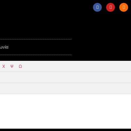
ωνία
Χ
Ψ
Ω