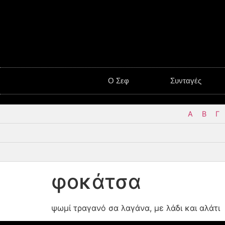
O Σεφ
Συνταγές
Α
Β
Γ
φοκάτσα
ψωμί τραγανό σα λαγάνα, με λάδι και αλάτι