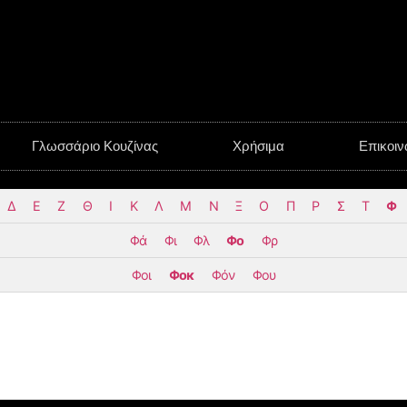
Γλωσσάριο Κουζίνας
Χρήσιμα
Επικοιν
Δ
Ε
Ζ
Θ
Ι
Κ
Λ
Μ
Ν
Ξ
Ο
Π
Ρ
Σ
Τ
Φ
Φά
Φι
Φλ
Φο
Φρ
Φοι
Φοκ
Φόν
Φου