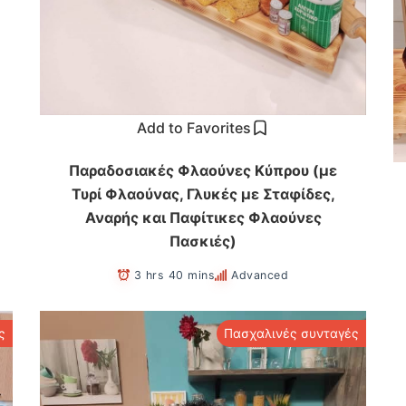
Add to Favorites
Παραδοσιακές Φλαούνες Κύπρου (με
Τυρί Φλαούνας, Γλυκές με Σταφίδες,
Αναρής και Παφίτικες Φλαούνες
Πασκιές)
3 hrs 40 mins
Advanced
ς
Πασχαλινές συνταγές