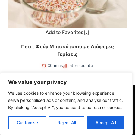
Add to Favorites
Πετιτ Φούρ Μπισκότακια με Διάφορες
Γεμίσεις
30 mins
Intermediate
We value your privacy
We use cookies to enhance your browsing experience,
Ⓒ Copyright 2022. All rights reserved.
serve personalised ads or content, and analyse our traffic.
By clicking "Accept All", you consent to our use of cookies.
savvasche@hotmail.com
Customise
Reject All
Accept All