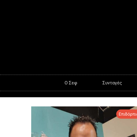
O Σεφ
Συνταγές
Επιδόρπι