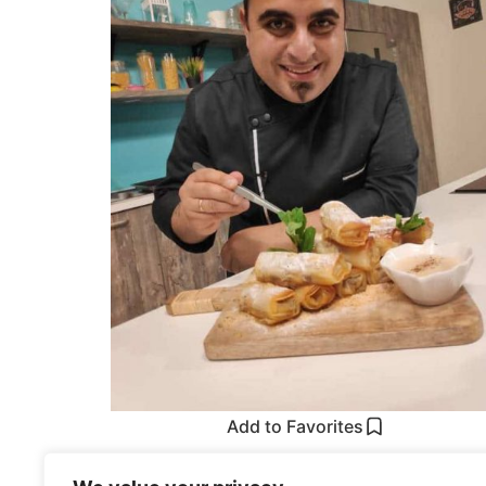
Add to Favorites
Μικρά Στρούντελ μήλου με σταφίδες σε