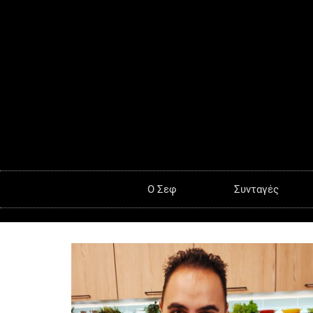
O Σεφ
Συνταγές