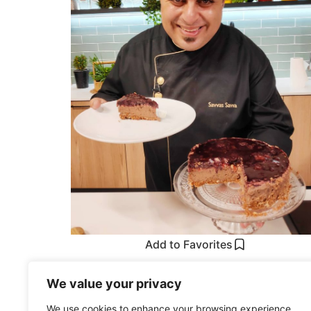
Add to Favorites
Τουρτα Μους Σοκολατας με Μπισκοτα
We value your privacy
και Φρουτα του Δασους
We use cookies to enhance your browsing experience,