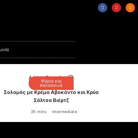
ωνία
Add to Favorites
Ψάρια και
θαλασσινά
Σολομός με Κρέμα Αβοκάντο και Κρύα
Σάλτσα Βιέρτζ
35 mins
Intermediate