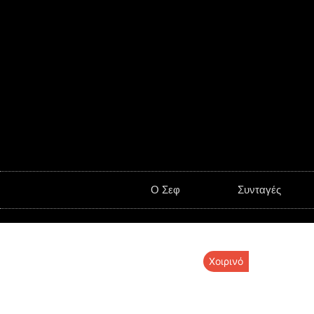
O Σεφ
Συνταγές
Χοιρινό