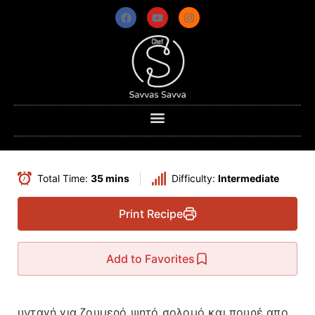
Total Time:
35 mins
Difficulty:
Intermediate
Print Recipe
Add to Favorites
υνταγή για ζουμερό ψητό σολομό και πουρέ απο