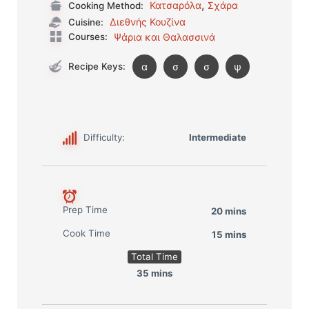
,
Κατσαρόλα
Σχάρα
Cooking Method:
Διεθνής Κουζίνα
Cuisine:
Courses:
Ψάρια και Θαλασσινά
Recipe Keys:
α
σ
σ
ψ
Difficulty:
Intermediate
Prep Time
20 mins
Cook Time
15 mins
Total Time
35 mins