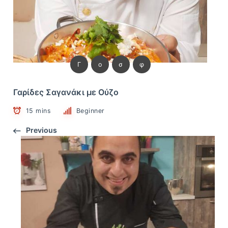
Γ
ο
σ
φ
Γαρίδες Σαγανάκι με Ούζο
15 mins
Beginner
Previous