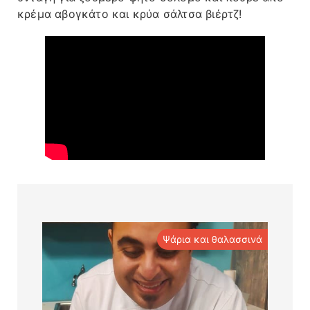
κρέμα αβογκάτο και κρύα σάλτσα βιέρτζ!
Ψάρια και θαλασσινά