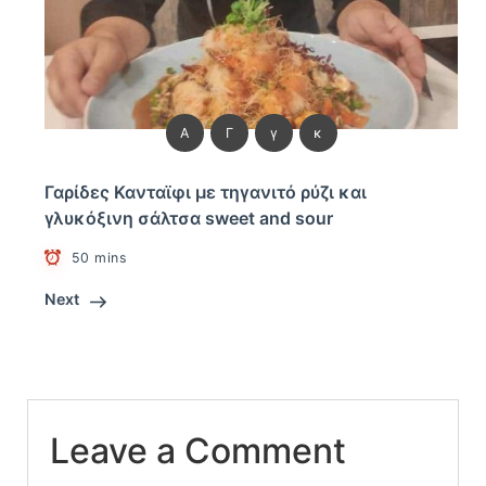
Α
Γ
γ
κ
Γαρίδες Κανταϊφι με τηγανιτό ρύζι και
γλυκόξινη σάλτσα sweet and sour
50 mins
Next
Leave a Comment