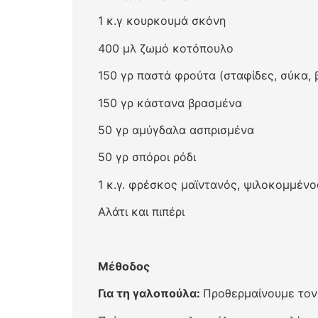
1 κ.γ κουρκουμά σκόνη
400 μλ ζωμό κοτόπουλο
150 γρ παστά φρούτα (σταφίδες, σύκα, 
150 γρ κάστανα βρασμένα
50 γρ αμύγδαλα ασπρισμένα
50 γρ σπόροι ρόδι
1 κ.γ. φρέσκος μαϊντανός, ψιλοκομμένο
Αλάτι και πιπέρι
Μέθοδος
Για τη γαλοπούλα:
Προθερμαίνουμε τον