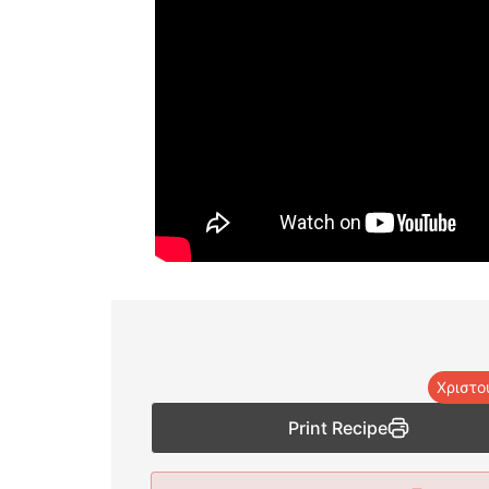
Χριστο
Print Recipe