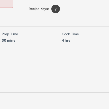
Recipe Keys:
γ
Prep Time
Cook Time
30 mins
4 hrs