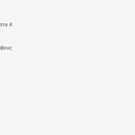
στα 4
ύβους