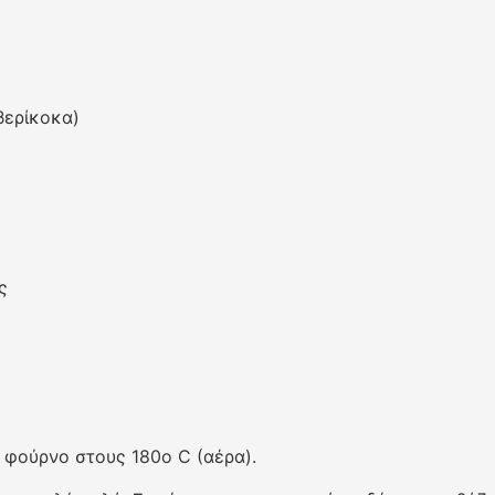
βερίκοκα)
ς
 φούρνο στους 180ο C (αέρα).