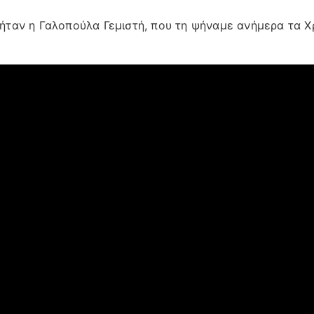
 ήταν η Γαλοπούλα Γεμιστή, που τη ψήναμε ανήμερα τα Χ