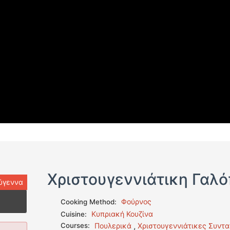
Χριστουγεννιάτικη Γαλ
ύγεννα
Φούρνος
Cooking Method:
Κυπριακή Κουζίνα
Cuisine:
,
Courses:
Πουλερικά
Χριστουγεννιάτικες Συντ