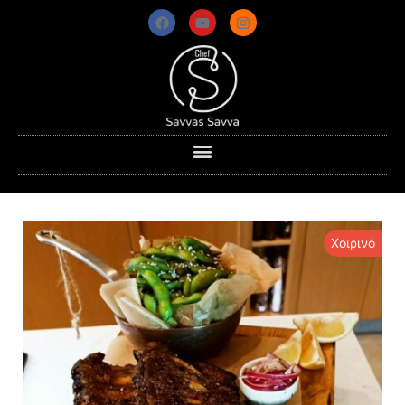
Χοιρινό