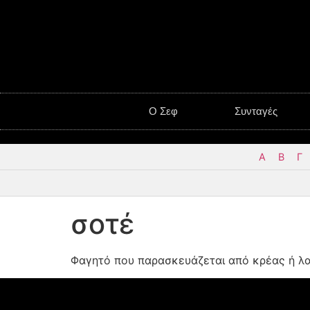
O Σεφ
Συνταγές
Α
Β
Γ
σοτέ
Φαγητό που παρασκευάζεται από κρέας ή λα