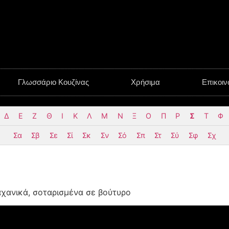
Γλωσσάριο Κουζίνας
Χρήσιμα
Επικοιν
Δ
Ε
Ζ
Θ
Ι
Κ
Λ
Μ
Ν
Ξ
Ο
Π
Ρ
Σ
Τ
Φ
Σα
Σβ
Σε
Σί
Σκ
Σν
Σό
Σπ
Στ
Σύ
Σφ
Σχ
χανικά, σοταρισμένα σε βούτυρο