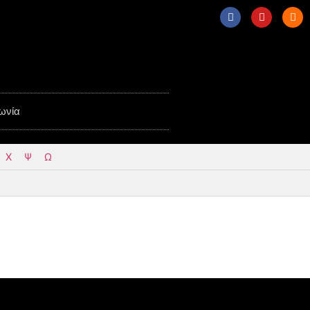
ωνία
Χ
Ψ
Ω