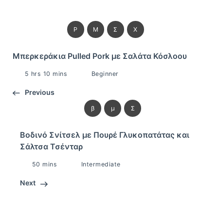
P
Μ
Σ
Χ
Mπερκεράκια Pulled Pork με Σαλάτα Κόσλοου
5 hrs 10 mins
Beginner
Previous
β
μ
Σ
Boδινό Σνίτσελ με Πουρέ Γλυκοπατάτας και
Σάλτσα Τσένταρ
50 mins
Intermediate
Next